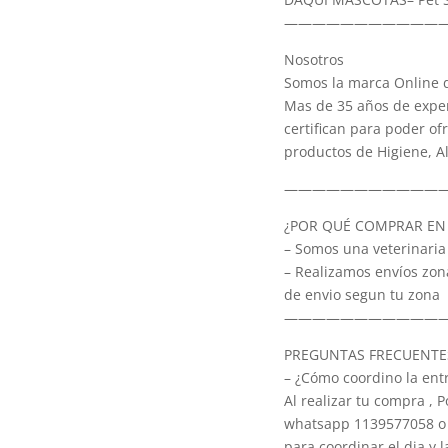
———————————
Nosotros
Somos la marca Online d
Mas de 35 años de exper
certifican para poder of
productos de Higiene, A
———————————
¿POR QUÉ COMPRAR EN 
– Somos una veterinaria
– Realizamos envíos zon
de envio segun tu zona
———————————
PREGUNTAS FRECUENTE
– ¿Cómo coordino la ent
Al realizar tu compra ,
whatsapp 1139577058 o
para coordinar el dia y 