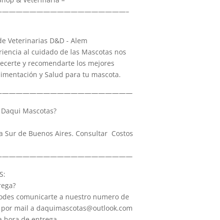
———————————————————–
e Veterinarias D&D - Alem
iencia al cuidado de las Mascotas nos
recerte y recomendarte los mejores
limentación y Salud para tu mascota.
————————————————————
Daqui Mascotas?
a Sur de Buenos Aires. Consultar Costos
————————————————————
S:
rega?
 Podes comunicarte a nuestro numero de
 por mail a daquimascotas@outlook.com
la hora de entrega.