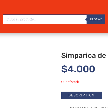
Búsqueda
de
BUSCAR
productos
Simparica de 
$
4.000
Out of stock
DESCRIPTION
DAQUI MASCOTAS– Pet Sh