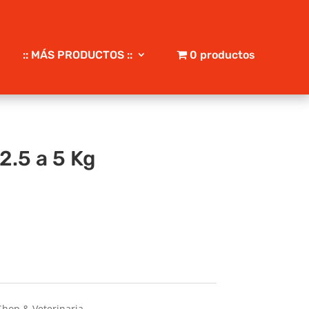
:: MÁS PRODUCTOS ::
0 productos
2.5 a 5 Kg
op & Veterinaria –