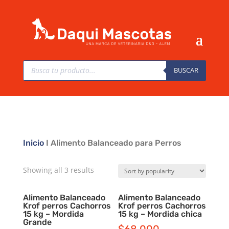
Búsqueda
de
BUSCAR
productos
Inicio
I Alimento Balanceado para Perros
Showing all 3 results
Alimento Balanceado
Alimento Balanceado
Krof perros Cachorros
Krof perros Cachorros
15 kg – Mordida
15 kg – Mordida chica
Grande
$
68.000