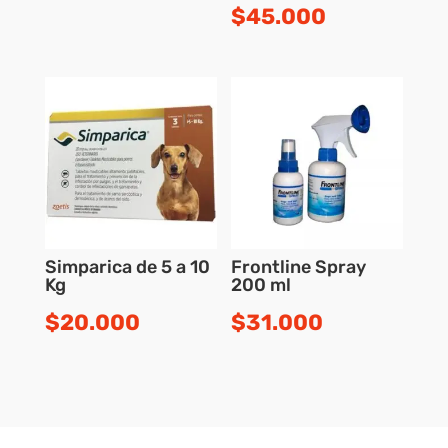
$
45.000
Simparica de 5 a 10
Frontline Spray
Kg
200 ml
$
20.000
$
31.000