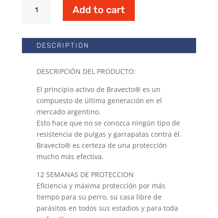
Bravecto
Add to cart
4.1
A
10
DESCRIPTION
kg
quantity
DESCRIPCIÓN DEL PRODUCTO:
El principio activo de Bravecto® es un
compuesto de última generación en el
mercado argentino.
Esto hace que no se conozca ningún tipo de
resistencia de pulgas y garrapatas contra él.
Bravecto® es certeza de una protección
mucho más efectiva.
12 SEMANAS DE PROTECCION
Eficiencia y máxima protección por más
tiempo para su perro, su casa libre de
parásitos en todos sus estadios y para toda