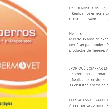
kg
quantity
DAQUI MASCOTAS – Pet S
– Realizamos envíos a to
Consulta el valor del e
———————————
Nosotros
Mas de 35 años de exper
certifican para poder of
productos de Higiene, A
———————————
¿POR QUÉ COMPRAR EN 
– Somos una veterinaria
– Realizamos envíos zon
< Consultar Costos de e
———————————
PREGUNTAS FRECUENTES:
Al realizar tu compra ,