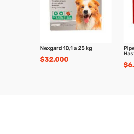
Nexgard 10,1 a 25 kg
Pip
Has
$
32.000
$
6