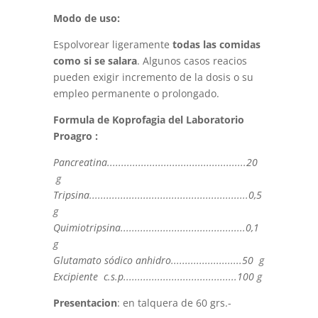
Modo de uso:
Espolvorear ligeramente
todas las comidas
como si se salara
. Algunos casos reacios
pueden exigir incremento de la dosis o su
empleo permanente o prolongado.
Formula de Koprofagia del Laboratorio
Proagro :
Pancreatina.................................................20
g
Tripsina........................................................0,5
g
Quimiotripsina............................................0,1
g
Glutamato sódico anhidro.........................50 g
Excipiente c.s.p........................................100 g
Presentacion
: en talquera de 60 grs.-