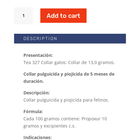
Collar
Add to cart
Tea
327
para
DESCRIPTION
Gatos
quantity
Presentación:
Tea 327 Collar gatos: Collar de 13,0 gramos.
Collar pulguicida y piojicida de 5 meses de
duración.
Descripción:
Collar pulguicida y piojicida para felinos.
Fórmula:
Cada 100 gramos contiene: Propoxur 10
gramos y excipientes c.s.
Indicaciones: