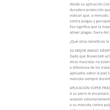
desde su aplicación.Co
duradera protección que
indican que, a menudo, 
contra pulgas y garrap
Eso significa que la may
atraer plagas, fuera del
¿Qué otros beneficios le
SU MEJOR AMIGO SIEMP
Dado que Bravecto® actúa
otras mascotas no están
a diferencia de los trat
aplicados sobre la piel.S
mascota siempre durante
APLICACIÓN SÚPER PRÁ
A su perro le encantará.
aceptan voluntariamente
a su mascota contra pulg