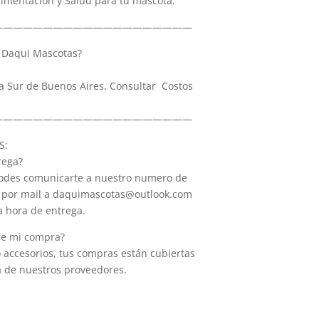
limentación y Salud para tu mascota.
————————————————————
Daqui Mascotas?
a Sur de Buenos Aires. Consultar Costos
————————————————————
S:
rega?
 Podes comunicarte a nuestro numero de
 por mail a daquimascotas@outlook.com
la hora de entrega.
re mi compra?
o accesorios, tus compras están cubiertas
a de nuestros proveedores.