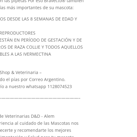
on las pipetas Por eso Bravecto® también
rías más importantes de su mascota:
S DESDE LAS 8 SEMANAS DE EDAD Y
REPRODUCTORES
STÁN EN PERÍODO DE GESTACIÓN Y DE
ROS DE RAZA COLLIE Y TODOS AQUELLOS
BLES A LAS IVERMECTINA
hop & Veterinaria –
do el pías por Correo Argentino.
nvío a nuestro whatsapp 1128074523
———————————————————–
e Veterinarias D&D - Alem
iencia al cuidado de las Mascotas nos
recerte y recomendarte los mejores