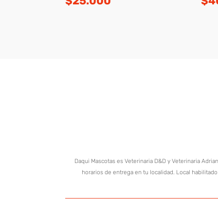
$
25.000
$
4
Daqui Mascotas es Veterinaria D&D y Veterinaria Adria
horarios de entrega en tu localidad. Local habilitad