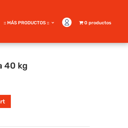
:: MÁS PRODUCTOS ::
0 productos
a 40 kg
rt