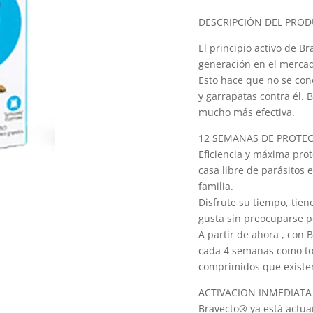
quantity
DESCRIPCIÓN DEL PROD
El principio activo de 
generación en el mercad
Esto hace que no se con
y garrapatas contra él. 
mucho más efectiva.
12 SEMANAS DE PROTE
Eficiencia y máxima pro
casa libre de parásitos 
familia.
Disfrute su tiempo, tie
gusta sin preocuparse p
A partir de ahora , con B
cada 4 semanas como tod
comprimidos que existe
ACTIVACION INMEDIATA
Bravecto® ya está actua